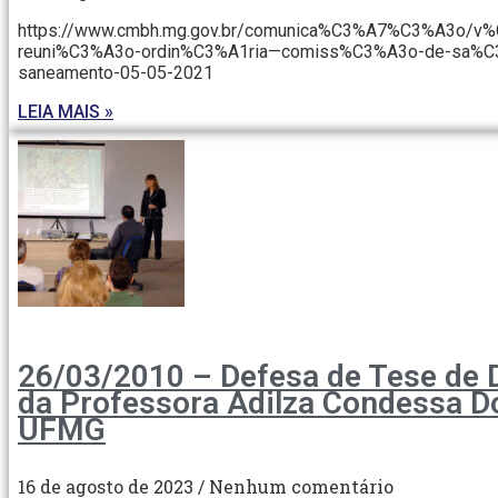
https://www.cmbh.mg.gov.br/comunica%C3%A7%C3%A3o/
reuni%C3%A3o-ordin%C3%A1ria—comiss%C3%A3o-de-sa%C
saneamento-05-05-2021
LEIA MAIS »
26/03/2010 – Defesa de Tese de 
da Professora Adilza Condessa D
UFMG
16 de agosto de 2023
Nenhum comentário