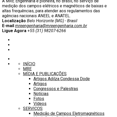
A MRE Engenharia é pioneira, no Brasil, no serviço de
medição dos campos elétricos e magnéticos de baixas e
altas frequências, para atender aos regulamentos das
agências nacionais ANEEL e ANATEL.
Localização
Belo Horizonte (MG) - Brasil
E-mail
mreengenharia@mreengenharia.com.br
Ligue Agora
+55 (31) 98207-6266
INÍCIO
MRE
MÍDIA E PUBLICAÇÕES
Artigos Adilza Condessa Dode
Artigos
Congressos e Palestras
Notícias
Fotos
Vídeos
SERVIÇOS
Medição de Campos Eletromagnéticos