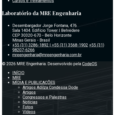
Cursos e Treinamentos
Laboratório da MRE Engenharia
Desembargador Jorge Fontana, 476
Sala 1404. Edifício Tower I Belvedere
CEP 30320-670 - Belo Horizonte
Minas Gerais - Brasil
+55 (31) 3286-1892 | +55 (31) 3568-1902
+55 (31)
98207-6266
mreengenharia@mreengenharia.com.br
© 2026 MRE Engenharia. Desenvolvido pela
CodeOS
INÍCIO
MRE
MÍDIA E PUBLICAÇÕES
Artigos Adilza Condessa Dode
Artigos
Congressos e Palestras
Notícias
Fotos
Vídeos