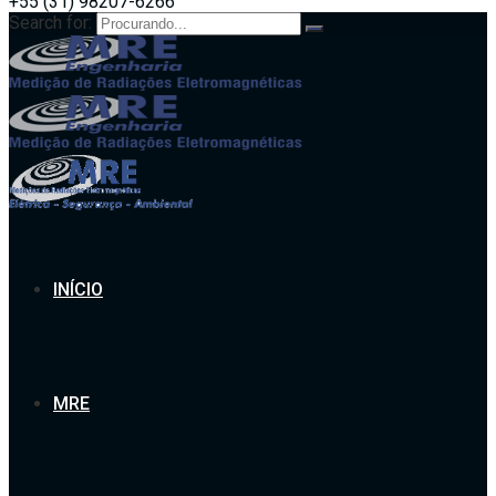
+55 (31) 98207-6266
Search for:
INÍCIO
MRE