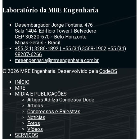
Laboratório da MRE Engenharia
Desembargador Jorge Fontana, 476
Sala 1404. Edifício Tower I Belvedere
CEP 30320-670 - Belo Horizonte
Minas Gerais - Brasil
+55 (31) 3286-1892 | +55 (31) 3568-1902
+55 (31)
98207-6266
mreengenharia@mreengenharia.com.br
© 2026 MRE Engenharia. Desenvolvido pela
CodeOS
INÍCIO
MRE
MÍDIA E PUBLICAÇÕES
Artigos Adilza Condessa Dode
Artigos
Congressos e Palestras
Notícias
Fotos
Vídeos
SERVIÇOS