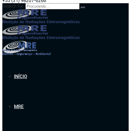
+55 (31) 98207-6266
Search for:
INÍCIO
MRE