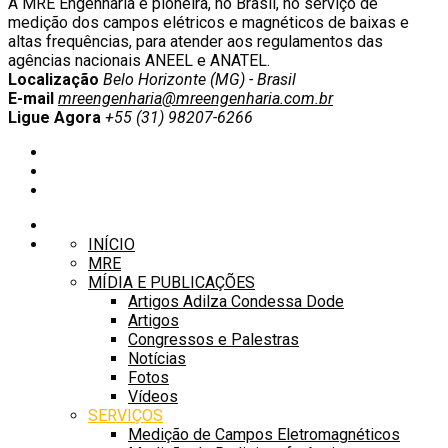
A MRE Engenharia é pioneira, no Brasil, no serviço de
medição dos campos elétricos e magnéticos de baixas e
altas frequências, para atender aos regulamentos das
agências nacionais ANEEL e ANATEL.
Localização
Belo Horizonte (MG) - Brasil
E-mail
mreengenharia@mreengenharia.com.br
Ligue Agora
+55 (31) 98207-6266
INÍCIO
MRE
MÍDIA E PUBLICAÇÕES
Artigos Adilza Condessa Dode
Artigos
Congressos e Palestras
Notícias
Fotos
Vídeos
SERVIÇOS
Medição de Campos Eletromagnéticos