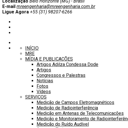
Localização
Belo Horizonte (MG) - Brasil
E-mail
mreengenharia@mreengenharia.com.br
Ligue Agora
+55 (31) 98207-6266
INÍCIO
MRE
MÍDIA E PUBLICAÇÕES
Artigos Adilza Condessa Dode
Artigos
Congressos e Palestras
Notícias
Fotos
Vídeos
SERVIÇOS
Medição de Campos Eletromagnéticos
Medição de Radiointerferência
Medição em Antenas de Telecomunicações
Medição e Monitoramento de Radiointerferê
Medição do Ruído Audível