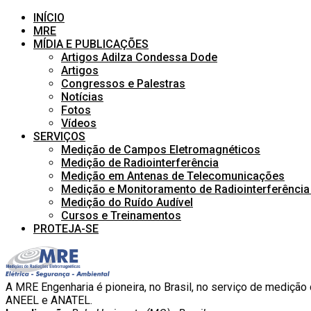
INÍCIO
MRE
MÍDIA E PUBLICAÇÕES
Artigos Adilza Condessa Dode
Artigos
Congressos e Palestras
Notícias
Fotos
Vídeos
SERVIÇOS
Medição de Campos Eletromagnéticos
Medição de Radiointerferência
Medição em Antenas de Telecomunicações
Medição e Monitoramento de Radiointerferênci
Medição do Ruído Audível
Cursos e Treinamentos
PROTEJA-SE
A MRE Engenharia é pioneira, no Brasil, no serviço de medição
ANEEL e ANATEL.