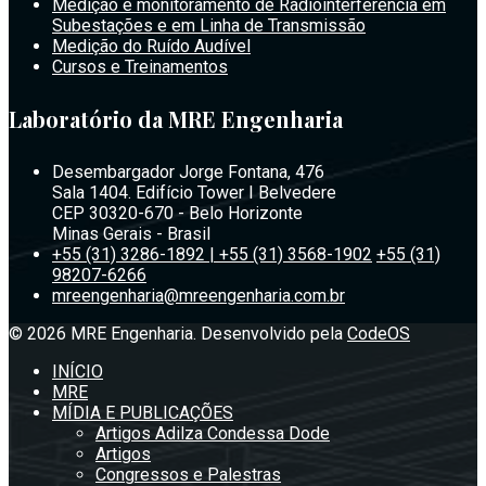
Medição e monitoramento de Radiointerferência em
Subestações e em Linha de Transmissão
Medição do Ruído Audível
Cursos e Treinamentos
Laboratório da MRE Engenharia
Desembargador Jorge Fontana, 476
Sala 1404. Edifício Tower I Belvedere
CEP 30320-670 - Belo Horizonte
Minas Gerais - Brasil
+55 (31) 3286-1892 | +55 (31) 3568-1902
+55 (31)
98207-6266
mreengenharia@mreengenharia.com.br
© 2026 MRE Engenharia. Desenvolvido pela
CodeOS
INÍCIO
MRE
MÍDIA E PUBLICAÇÕES
Artigos Adilza Condessa Dode
Artigos
Congressos e Palestras