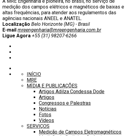
A MRE Engenharia é pioneira, no Brasil, no serviço de
medição dos campos elétricos e magnéticos de baixas e
altas frequências, para atender aos regulamentos das
agências nacionais ANEEL e ANATEL.
Localização
Belo Horizonte (MG) - Brasil
E-mail
mreengenharia@mreengenharia.com.br
Ligue Agora
+55 (31) 98207-6266
INÍCIO
MRE
MÍDIA E PUBLICAÇÕES
Artigos Adilza Condessa Dode
Artigos
Congressos e Palestras
Notícias
Fotos
Vídeos
SERVIÇOS
Medição de Campos Eletromagnéticos