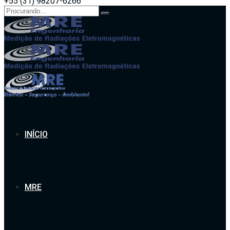
+55 (31) 98207-6266
Search
for:
INÍCIO
MRE