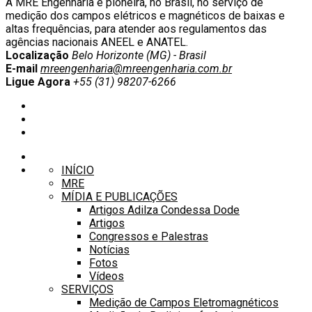
A MRE Engenharia é pioneira, no Brasil, no serviço de
medição dos campos elétricos e magnéticos de baixas e
altas frequências, para atender aos regulamentos das
agências nacionais ANEEL e ANATEL.
Localização
Belo Horizonte (MG) - Brasil
E-mail
mreengenharia@mreengenharia.com.br
Ligue Agora
+55 (31) 98207-6266
INÍCIO
MRE
MÍDIA E PUBLICAÇÕES
Artigos Adilza Condessa Dode
Artigos
Congressos e Palestras
Notícias
Fotos
Vídeos
SERVIÇOS
Medição de Campos Eletromagnéticos