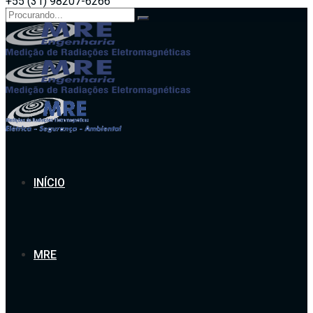
+55 (31) 98207-6266
Search
for:
INÍCIO
MRE