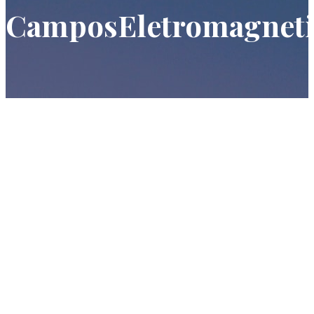
CamposEletromagneti