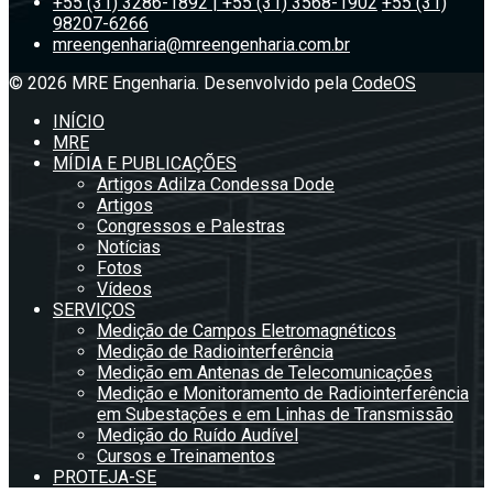
+55 (31) 3286-1892 | +55 (31) 3568-1902
+55 (31)
98207-6266
mreengenharia@mreengenharia.com.br
© 2026 MRE Engenharia. Desenvolvido pela
CodeOS
INÍCIO
MRE
MÍDIA E PUBLICAÇÕES
Artigos Adilza Condessa Dode
Artigos
Congressos e Palestras
Notícias
Fotos
Vídeos
SERVIÇOS
Medição de Campos Eletromagnéticos
Medição de Radiointerferência
Medição em Antenas de Telecomunicações
Medição e Monitoramento de Radiointerferência
em Subestações e em Linhas de Transmissão
Medição do Ruído Audível
Cursos e Treinamentos
PROTEJA-SE